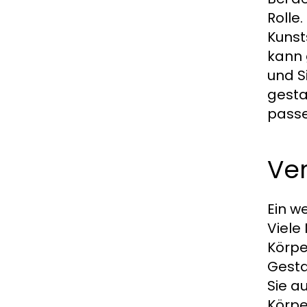
Rolle
Kunst
kann 
und Si
gesta
passe
Ver
Ein w
Viele
Körpe
Gesta
Sie a
Körpe