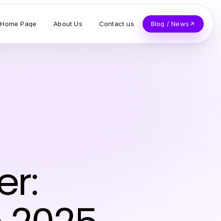
Home Page
About Us
Contact us
Blog / News
er: