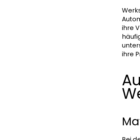
Werks
Autom
ihre 
häufi
unter
ihre 
Au
We
Mat
Bei d