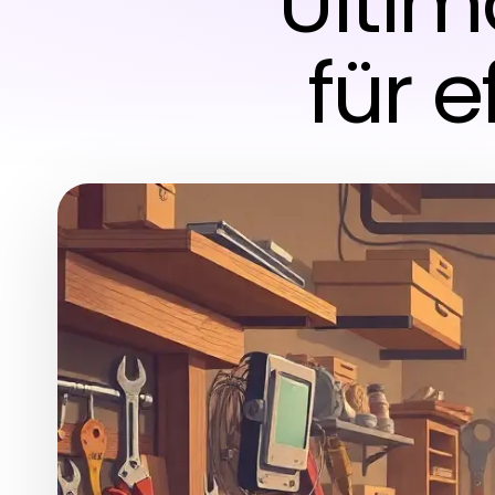
Ultim
für e