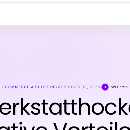
ECOMMERCE & SHOPPING
FEBRUARY 13, 2026
Joel Garcia
J
rkstatthock