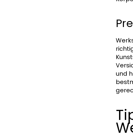
Pre
Werks
richt
Kunst
Versi
und h
bestm
gerec
Ti
We